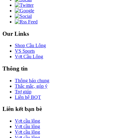
Our Links
Shop Cầu Lông
VS Sports
Vợt Cầu Lông
Thông tin
Thông báo chung
Thắc mắc, góp ý
Trợ giúp
Liên hệ BQT
Liên kết bạn bè
Vợt cầu lông
Vợt cầu lông
Vợt cầu lông
Vợt cầu lông