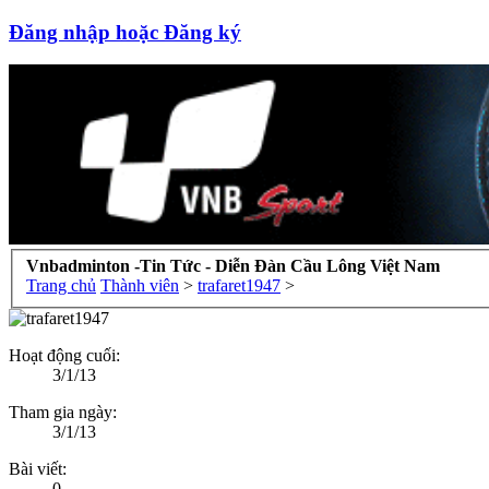
Đăng nhập hoặc Đăng ký
Vnbadminton -Tin Tức - Diễn Đàn Cầu Lông Việt Nam
Trang chủ
Thành viên
>
trafaret1947
>
Hoạt động cuối:
3/1/13
Tham gia ngày:
3/1/13
Bài viết:
0