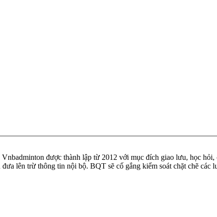
badminton được thành lập từ 2012 với mục đích giao lưu, học hỏi, ch
n đưa lên trừ thông tin nội bộ. BQT sẽ cố gắng kiểm soát chặt chẽ các