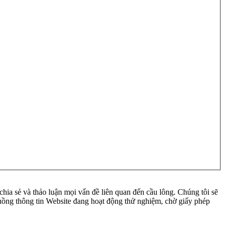
ia sẻ và thảo luận mọi vấn đề liên quan đến cầu lông. Chúng tôi sẽ
 luồng thông tin Website đang hoạt động thử nghiệm, chờ giấy phép