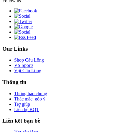
Follow us
Our Links
Shop Cầu Lông
VS Sports
Vợt Cầu Lông
Thông tin
Thông báo chung
Thắc mắc, góp ý
Trợ giúp
Liên hệ BQT
Liên kết bạn bè