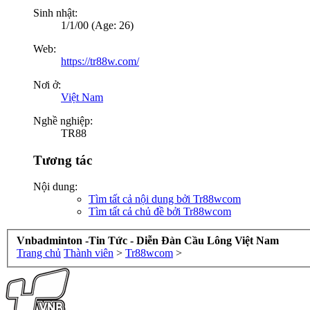
Sinh nhật:
1/1/00 (Age: 26)
Web:
https://tr88w.com/
Nơi ở:
Việt Nam
Nghề nghiệp:
TR88
Tương tác
Nội dung:
Tìm tất cả nội dung bởi Tr88wcom
Tìm tất cả chủ đề bởi Tr88wcom
Vnbadminton -Tin Tức - Diễn Đàn Cầu Lông Việt Nam
Trang chủ
Thành viên
>
Tr88wcom
>