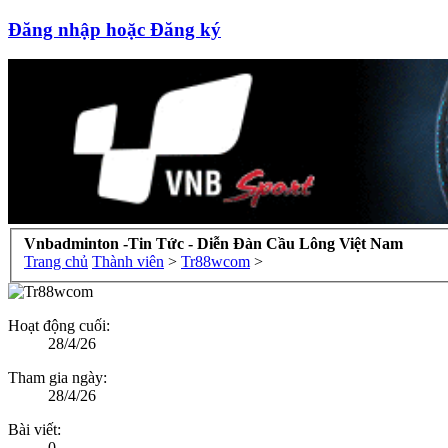
Đăng nhập hoặc Đăng ký
Vnbadminton -Tin Tức - Diễn Đàn Cầu Lông Việt Nam
Trang chủ
Thành viên
>
Tr88wcom
>
Hoạt động cuối:
28/4/26
Tham gia ngày:
28/4/26
Bài viết:
0