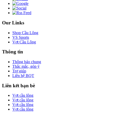
Our Links
Shop Cầu Lông
VS Sports
Vợt Cầu Lông
Thông tin
Thông báo chung
Thắc mắc, góp ý
Trợ giúp
Liên hệ BQT
Liên kết bạn bè
Vợt cầu lông
Vợt cầu lông
Vợt cầu lông
Vợt cầu lông