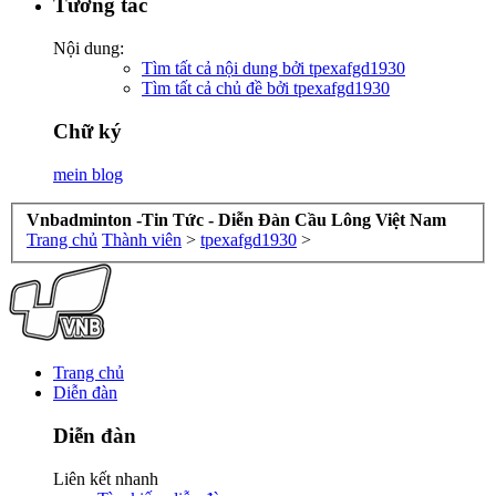
Tương tác
Nội dung:
Tìm tất cả nội dung bởi tpexafgd1930
Tìm tất cả chủ đề bởi tpexafgd1930
Chữ ký
mein blog
Vnbadminton -Tin Tức - Diễn Đàn Cầu Lông Việt Nam
Trang chủ
Thành viên
>
tpexafgd1930
>
Trang chủ
Diễn đàn
Diễn đàn
Liên kết nhanh