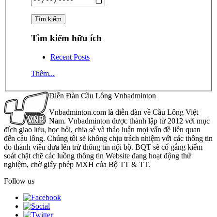
Tìm kiếm hữu ích
Recent Posts
Thêm...
Diễn Đàn Cầu Lông Vnbadminton
Vnbadminton.com là diễn đàn về Cầu Lông Việt
Nam. Vnbadminton được thành lập từ 2012 với mục
đích giao lưu, học hỏi, chia sẻ và thảo luận mọi vấn đề liên quan
đến cầu lông. Chúng tôi sẽ không chịu trách nhiệm với các thông tin
do thành viên đưa lên trừ thông tin nội bộ. BQT sẽ cố gắng kiểm
soát chặt chẽ các luồng thông tin Website đang hoạt động thử
nghiệm, chờ giấy phép MXH của Bộ TT & TT.
Follow us