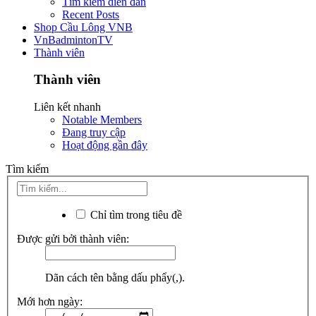
Tìm kiếm diễn đàn
Recent Posts
Shop Cầu Lông VNB
VnBadmintonTV
Thành viên
Thành viên
Liên kết nhanh
Notable Members
Đang truy cập
Hoạt động gần đây
Tìm kiếm
Chỉ tìm trong tiêu đề
Được gửi bởi thành viên:
Dãn cách tên bằng dấu phẩy(,).
Mới hơn ngày: