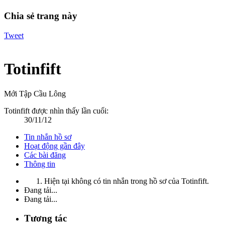
Chia sẻ trang này
Tweet
Totinfift
Mới Tập Cầu Lông
Totinfift được nhìn thấy lần cuối:
30/11/12
Tin nhắn hồ sơ
Hoạt động gần đây
Các bài đăng
Thông tin
Hiện tại không có tin nhắn trong hồ sơ của Totinfift.
Đang tải...
Đang tải...
Tương tác