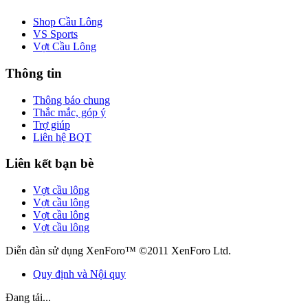
Shop Cầu Lông
VS Sports
Vợt Cầu Lông
Thông tin
Thông báo chung
Thắc mắc, góp ý
Trợ giúp
Liên hệ BQT
Liên kết bạn bè
Vợt cầu lông
Vợt cầu lông
Vợt cầu lông
Vợt cầu lông
Diễn đàn sử dụng XenForo™ ©2011 XenForo Ltd.
Quy định và Nội quy
Đang tải...