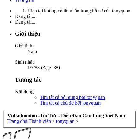
Thông tin
Hiện tại không có tin nhắn trong hồ sơ của tonyquan.
Đang tải...
Đang tải...
Giới thiệu
Giới tính:
Nam
Sinh nhật:
1/7/88 (Age: 38)
Tương tác
Nội dung:
Tìm tất cả nội dung bởi tonyquan
Tìm tất cả chủ đề bởi tonyquan
Vnbadminton -Tin Tức - Diễn Đàn Cầu Lông Việt Nam
Trang chủ
Thành viên
>
tonyquan
>