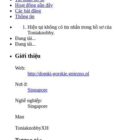
Hoạt động gần đây
Các bài đăng
Thông tin
Hiện tại không có tin nhắn trong hồ sơ của
Toniaknobby.
Đang tải...
Đang tải...
Giới thiệu
Web:
http://domki-gorskie.gniezno.pl
Nơi ở:
Singapore
Nghề nghiệp:
Singapore
Man
ToniaknobbyXH