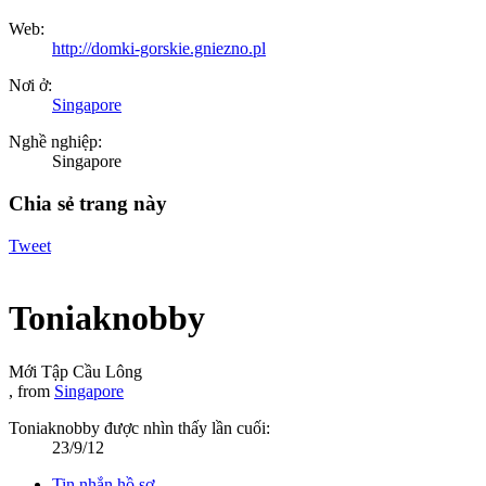
Web:
http://domki-gorskie.gniezno.pl
Nơi ở:
Singapore
Nghề nghiệp:
Singapore
Chia sẻ trang này
Tweet
Toniaknobby
Mới Tập Cầu Lông
,
from
Singapore
Toniaknobby được nhìn thấy lần cuối:
23/9/12
Tin nhắn hồ sơ