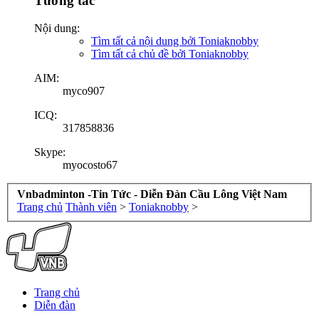
Tương tác
Nội dung:
Tìm tất cả nội dung bởi Toniaknobby
Tìm tất cả chủ đề bởi Toniaknobby
AIM:
myco907
ICQ:
317858836
Skype:
myocosto67
Vnbadminton -Tin Tức - Diễn Đàn Cầu Lông Việt Nam
Trang chủ
Thành viên
>
Toniaknobby
>
Trang chủ
Diễn đàn