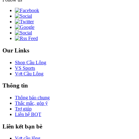
Our Links
Shop Cầu Lông
VS Sports
Vợt Cầu Lông
Thông tin
Thông báo chung
Thắc mắc, góp ý
Trợ giúp
Liên hệ BQT
Liên kết bạn bè
Vợt cầu lông