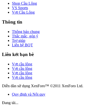
Shop Cầu Lông
VS Sports
Vợt Cầu Lông
Thông tin
Thông báo chung
Thắc mắc, góp ý
Trợ giúp
Liên hệ BQT
Liên kết bạn bè
Vợt cầu lông
Vợt cầu lông
Vợt cầu lông
Vợt cầu lông
Diễn đàn sử dụng XenForo™ ©2011 XenForo Ltd.
Quy định và Nội quy
Đang tải...