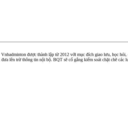
badminton được thành lập từ 2012 với mục đích giao lưu, học hỏi, ch
n đưa lên trừ thông tin nội bộ. BQT sẽ cố gắng kiểm soát chặt chẽ các