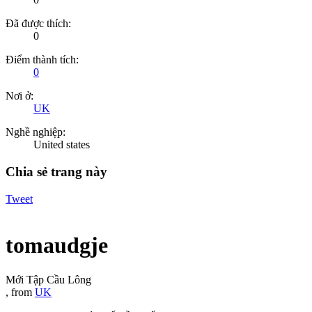
Đã được thích:
0
Điểm thành tích:
0
Nơi ở:
UK
Nghề nghiệp:
United states
Chia sẻ trang này
Tweet
tomaudgje
Mới Tập Cầu Lông
,
from
UK