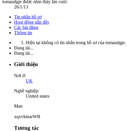
tomaudgje được nhìn thấy lần cuối:
26/1/13
Tin nhắn hồ sơ
Hoạt động gần đây
Các bài đăng
Thông tin
Hiện tại không có tin nhắn trong hồ sơ của tomaudgje.
Đang tải...
Đang tải...
Giới thiệu
Nơi ở:
UK
Nghề nghiệp:
United states
Man
xqxvktnarWB
Tương tác