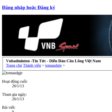
Đăng nhập hoặc Đăng ký
Vnbadminton -Tin Tức - Diễn Đàn Cầu Lông Việt Nam
Trang chủ
Thành viên
>
tomaudgje
>
Hoạt động cuối:
26/1/13
Tham gia ngày:
26/1/13
Bài viết:
0