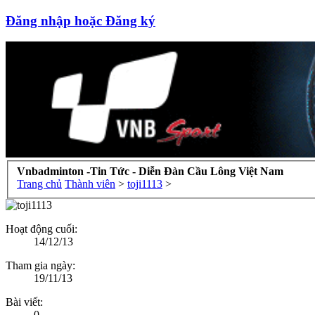
Đăng nhập hoặc Đăng ký
Vnbadminton -Tin Tức - Diễn Đàn Cầu Lông Việt Nam
Trang chủ
Thành viên
>
toji1113
>
Hoạt động cuối:
14/12/13
Tham gia ngày:
19/11/13
Bài viết:
0