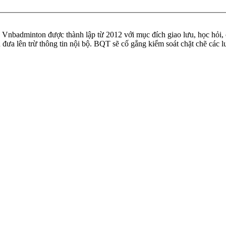
badminton được thành lập từ 2012 với mục đích giao lưu, học hỏi, ch
n đưa lên trừ thông tin nội bộ. BQT sẽ cố gắng kiểm soát chặt chẽ các