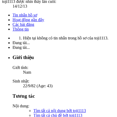
toji1113 được nhìn thấy lần cuối:
14/12/13
Tin nhắn hồ sơ
Hoạt động gần đây
Các bài đăng
Thông tin
Hiện tại không có tin nhắn trong hồ sơ của toji1113.
Đang tải...
Đang tải...
Giới thiệu
Giới tính:
Nam
Sinh nhật:
22/9/82 (Age: 43)
Tương tác
Nội dung:
Tìm tất cả nội dung bởi toji1113
Tìm tất cả chủ đề bởi toji1113