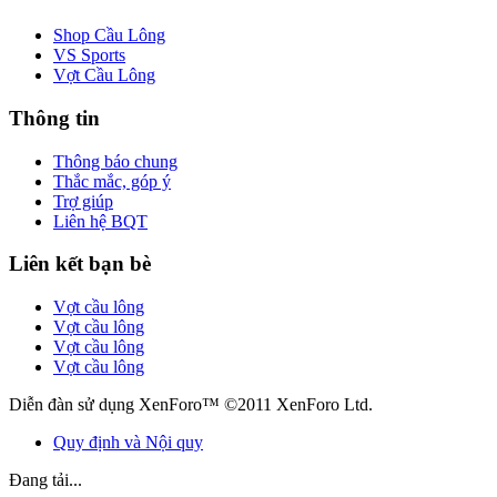
Shop Cầu Lông
VS Sports
Vợt Cầu Lông
Thông tin
Thông báo chung
Thắc mắc, góp ý
Trợ giúp
Liên hệ BQT
Liên kết bạn bè
Vợt cầu lông
Vợt cầu lông
Vợt cầu lông
Vợt cầu lông
Diễn đàn sử dụng XenForo™ ©2011 XenForo Ltd.
Quy định và Nội quy
Đang tải...