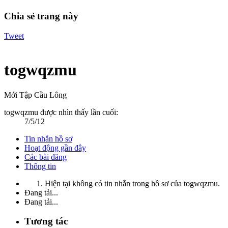
Chia sẻ trang này
Tweet
togwqzmu
Mới Tập Cầu Lông
togwqzmu được nhìn thấy lần cuối:
7/5/12
Tin nhắn hồ sơ
Hoạt động gần đây
Các bài đăng
Thông tin
Hiện tại không có tin nhắn trong hồ sơ của togwqzmu.
Đang tải...
Đang tải...
Tương tác