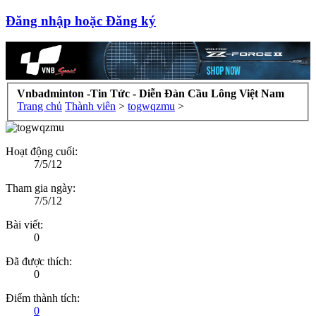
Đăng nhập hoặc Đăng ký
Vnbadminton -Tin Tức - Diễn Đàn Cầu Lông Việt Nam
Trang chủ
Thành viên
>
togwqzmu
>
Hoạt động cuối:
7/5/12
Tham gia ngày:
7/5/12
Bài viết:
0
Đã được thích:
0
Điểm thành tích:
0