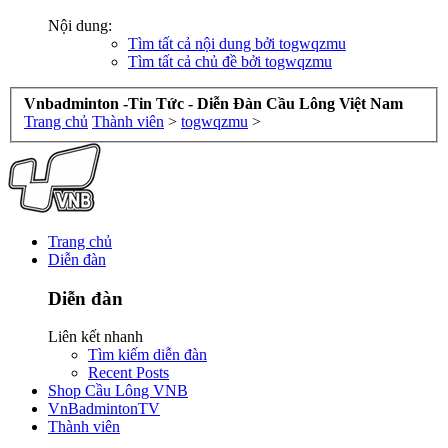
Nội dung:
Tìm tất cả nội dung bởi togwqzmu
Tìm tất cả chủ đề bởi togwqzmu
Vnbadminton -Tin Tức - Diễn Đàn Cầu Lông Việt Nam
Trang chủ
Thành viên
>
togwqzmu
>
Trang chủ
Diễn đàn
Diễn đàn
Liên kết nhanh
Tìm kiếm diễn đàn
Recent Posts
Shop Cầu Lông VNB
VnBadmintonTV
Thành viên