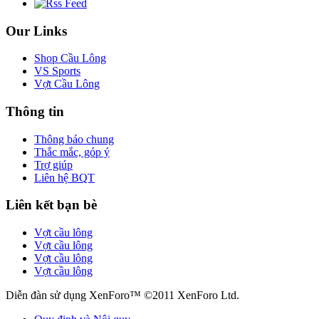
Our Links
Shop Cầu Lông
VS Sports
Vợt Cầu Lông
Thông tin
Thông báo chung
Thắc mắc, góp ý
Trợ giúp
Liên hệ BQT
Liên kết bạn bè
Vợt cầu lông
Vợt cầu lông
Vợt cầu lông
Vợt cầu lông
Diễn đàn sử dụng XenForo™ ©2011 XenForo Ltd.