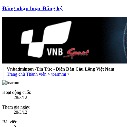
Đăng nhập hoặc Đăng ký
Vnbadminton -Tin Tức - Diễn Đàn Cầu Lông Việt Nam
Trang chủ
Thành viên
>
toarmmi
>
Hoạt động cuối:
28/3/12
Tham gia ngày:
28/3/12
Bài viết:
0