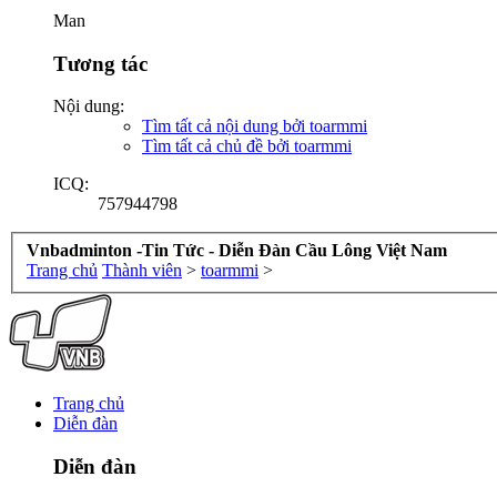
Man
Tương tác
Nội dung:
Tìm tất cả nội dung bởi toarmmi
Tìm tất cả chủ đề bởi toarmmi
ICQ:
757944798
Vnbadminton -Tin Tức - Diễn Đàn Cầu Lông Việt Nam
Trang chủ
Thành viên
>
toarmmi
>
Trang chủ
Diễn đàn
Diễn đàn