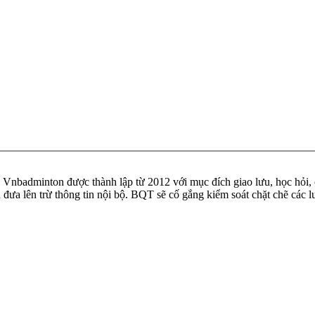
badminton được thành lập từ 2012 với mục đích giao lưu, học hỏi, ch
n đưa lên trừ thông tin nội bộ. BQT sẽ cố gắng kiểm soát chặt chẽ các