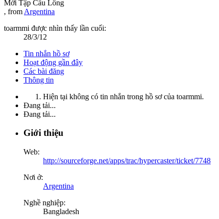
Mới Tập Cầu Lông
,
from
Argentina
toarmmi được nhìn thấy lần cuối:
28/3/12
Tin nhắn hồ sơ
Hoạt động gần đây
Các bài đăng
Thông tin
Hiện tại không có tin nhắn trong hồ sơ của toarmmi.
Đang tải...
Đang tải...
Giới thiệu
Web:
http://sourceforge.net/apps/trac/hypercaster/ticket/7748
Nơi ở:
Argentina
Nghề nghiệp:
Bangladesh