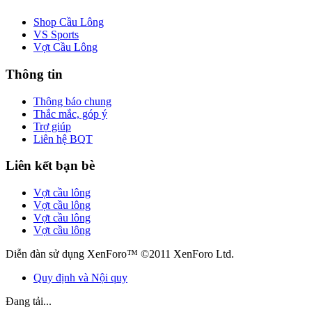
Shop Cầu Lông
VS Sports
Vợt Cầu Lông
Thông tin
Thông báo chung
Thắc mắc, góp ý
Trợ giúp
Liên hệ BQT
Liên kết bạn bè
Vợt cầu lông
Vợt cầu lông
Vợt cầu lông
Vợt cầu lông
Diễn đàn sử dụng XenForo™ ©2011 XenForo Ltd.
Quy định và Nội quy
Đang tải...