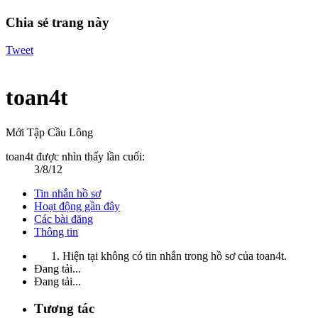
Chia sẻ trang này
Tweet
toan4t
Mới Tập Cầu Lông
toan4t được nhìn thấy lần cuối:
3/8/12
Tin nhắn hồ sơ
Hoạt động gần đây
Các bài đăng
Thông tin
Hiện tại không có tin nhắn trong hồ sơ của toan4t.
Đang tải...
Đang tải...
Tương tác