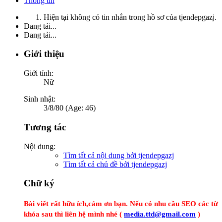
Thông tin
Hiện tại không có tin nhắn trong hồ sơ của tjendepgazj.
Đang tải...
Đang tải...
Giới thiệu
Giới tính:
Nữ
Sinh nhật:
3/8/80 (Age: 46)
Tương tác
Nội dung:
Tìm tất cả nội dung bởi tjendepgazj
Tìm tất cả chủ đề bởi tjendepgazj
Chữ ký
Bài viết rất hữu ích,cảm ơn bạn. Nếu có nhu cầu SEO các từ
khóa sau thì liên hệ mình nhé (
media.ttd@gmail.com
)