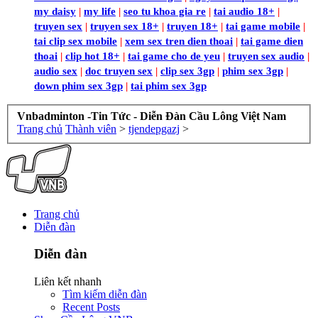
my daisy
|
my life
|
seo tu khoa gia re
|
tai audio 18+
|
truyen sex
|
truyen sex 18+
|
truyen 18+
|
tai game mobile
|
tai clip sex mobile
|
xem sex tren dien thoai
|
tai game dien
thoai
|
clip hot 18+
|
tai game cho de yeu
|
truyen sex audio
|
audio sex
|
doc truyen sex
|
clip sex 3gp
|
phim sex 3gp
|
down phim sex 3gp
|
tai phim sex 3gp
Vnbadminton -Tin Tức - Diễn Đàn Cầu Lông Việt Nam
Trang chủ
Thành viên
>
tjendepgazj
>
Trang chủ
Diễn đàn
Diễn đàn
Liên kết nhanh
Tìm kiếm diễn đàn
Recent Posts