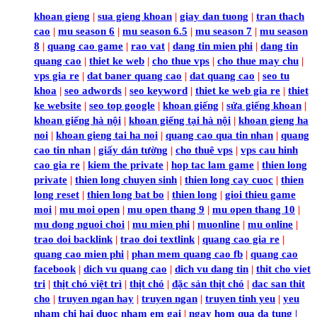
khoan gieng
|
sua gieng khoan
|
giay dan tuong
|
tran thach
cao
|
mu season 6
|
mu season 6.5
|
mu season 7
|
mu season
8
|
quang cao game
|
rao vat
|
dang tin mien phi
|
dang tin
quang cao
|
thiet ke web
|
cho thue vps
|
cho thue may chu
|
vps gia re
|
dat baner quang cao
|
dat quang cao
|
seo tu
khoa
|
seo adwords
|
seo keyword
|
thiet ke web gia re
|
thiet
ke website
|
seo top google
|
khoan giếng
|
sửa giếng khoan
|
khoan giếng hà nội
|
khoan giếng tại hà nội
|
khoan gieng ha
noi
|
khoan gieng tai ha noi
|
quang cao qua tin nhan
|
quang
cao tin nhan
|
giấy dán tường
|
cho thuê vps
|
vps cau hinh
cao gia re
|
kiem the private
|
hop tac lam game
|
thien long
private
|
thien long chuyen sinh
|
thien long cay cuoc
|
thien
long reset
|
thien long bat bo
|
thien long
|
gioi thieu game
moi
|
mu moi open
|
mu open thang 9
|
mu open thang 10
|
mu dong nguoi choi
|
mu mien phi
|
muonline
|
mu online
|
trao doi backlink
|
trao doi textlink
|
quang cao gia re
|
quang cao mien phi
|
phan mem quang cao fb
|
quang cao
facebook
|
dich vu quang cao
|
dich vu dang tin
|
thit cho viet
tri
|
thịt chó việt trì
|
thịt chó
|
đặc sản thịt chó
|
dac san thit
cho
|
truyen ngan hay
|
truyen ngan
|
truyen tinh yeu
|
yeu
nham chi hai duoc nham em gai
|
ngay hom qua da tung |