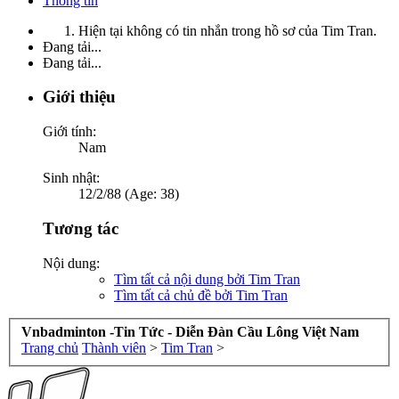
Thông tin
Hiện tại không có tin nhắn trong hồ sơ của Tim Tran.
Đang tải...
Đang tải...
Giới thiệu
Giới tính:
Nam
Sinh nhật:
12/2/88 (Age: 38)
Tương tác
Nội dung:
Tìm tất cả nội dung bởi Tim Tran
Tìm tất cả chủ đề bởi Tim Tran
Vnbadminton -Tin Tức - Diễn Đàn Cầu Lông Việt Nam
Trang chủ
Thành viên
>
Tim Tran
>