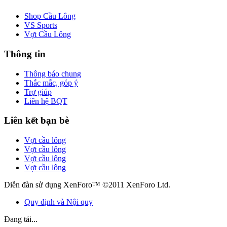
Shop Cầu Lông
VS Sports
Vợt Cầu Lông
Thông tin
Thông báo chung
Thắc mắc, góp ý
Trợ giúp
Liên hệ BQT
Liên kết bạn bè
Vợt cầu lông
Vợt cầu lông
Vợt cầu lông
Vợt cầu lông
Diễn đàn sử dụng XenForo™ ©2011 XenForo Ltd.
Quy định và Nội quy
Đang tải...