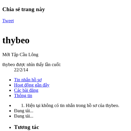
Chia sẻ trang này
Tweet
thybeo
Mới Tập Cầu Lông
thybeo được nhìn thấy lần cuối:
22/2/14
Tin nhắn hồ sơ
Hoạt động gần đây
Các bài đăng
Thông tin
Hiện tại không có tin nhắn trong hồ sơ của thybeo.
Đang tải...
Đang tải...
Tương tác