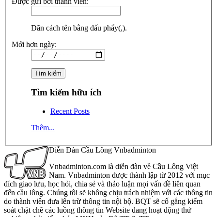
Được gửi bởi thành viên:
Dãn cách tên bằng dấu phẩy(,).
Mới hơn ngày:
Tìm kiếm hữu ích
Recent Posts
Thêm...
Diễn Đàn Cầu Lông Vnbadminton
Vnbadminton.com là diễn đàn về Cầu Lông Việt
Nam. Vnbadminton được thành lập từ 2012 với mục
đích giao lưu, học hỏi, chia sẻ và thảo luận mọi vấn đề liên quan
đến cầu lông. Chúng tôi sẽ không chịu trách nhiệm với các thông tin
do thành viên đưa lên trừ thông tin nội bộ. BQT sẽ cố gắng kiểm
soát chặt chẽ các luồng thông tin Website đang hoạt động thử