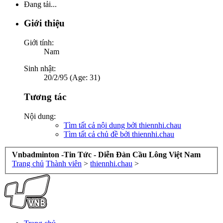
Đang tải...
Giới thiệu
Giới tính:
Nam
Sinh nhật:
20/2/95 (Age: 31)
Tương tác
Nội dung:
Tìm tất cả nội dung bởi thiennhi.chau
Tìm tất cả chủ đề bởi thiennhi.chau
Vnbadminton -Tin Tức - Diễn Đàn Cầu Lông Việt Nam
Trang chủ
Thành viên
>
thiennhi.chau
>