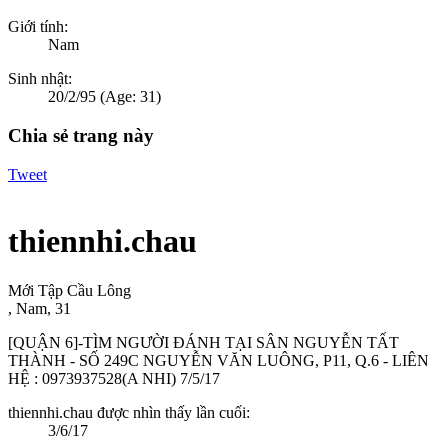
Giới tính:
Nam
Sinh nhật:
20/2/95
(Age: 31)
Chia sẻ trang này
Tweet
thiennhi.chau
Mới Tập Cầu Lông
, Nam, 31
[QUẬN 6]-TÌM NGƯỜI ĐÁNH TẠI SÂN NGUYỄN TẤT
THÀNH - SỐ 249C NGUYỄN VĂN LUÔNG, P11, Q.6 - LIÊN
HỆ : 0973937528(A NHI)
7/5/17
thiennhi.chau được nhìn thấy lần cuối:
3/6/17