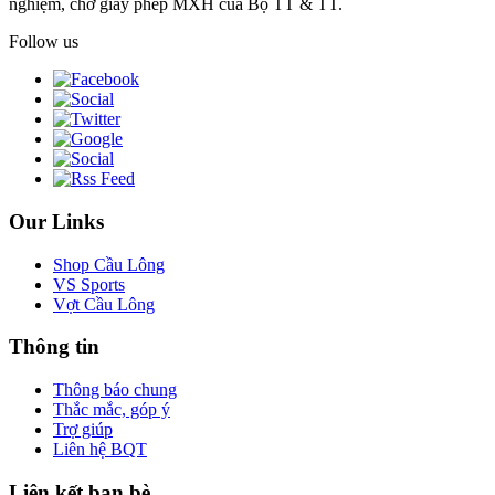
nghiệm, chờ giấy phép MXH của Bộ TT & TT.
Follow us
Our Links
Shop Cầu Lông
VS Sports
Vợt Cầu Lông
Thông tin
Thông báo chung
Thắc mắc, góp ý
Trợ giúp
Liên hệ BQT
Liên kết bạn bè