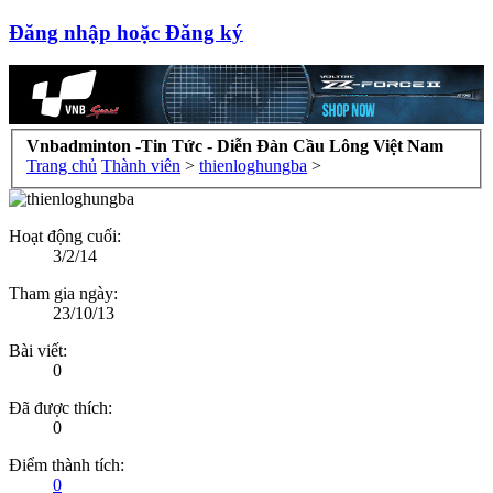
Đăng nhập hoặc Đăng ký
Vnbadminton -Tin Tức - Diễn Đàn Cầu Lông Việt Nam
Trang chủ
Thành viên
>
thienloghungba
>
Hoạt động cuối:
3/2/14
Tham gia ngày:
23/10/13
Bài viết:
0
Đã được thích:
0
Điểm thành tích:
0