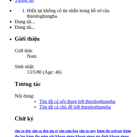
Thông tin
Hiện tại không có tin nhắn trong hồ sơ của
thienloghungba.
Đang tải...
Đang tải...
Giới thiệu
Giới tính:
Nam
Sinh nhật:
13/5/80 (Age: 46)
Tương tác
Nội dung:
Tìm tất cả nội dung bởi thienloghungba
Tìm tất cả chủ đề bởi thienloghungba
Chữ ký
sim so dep
sim so dep gia re
sim tam hoa
sim tu quy
kiem the private
kiem
the lau
kiem the mien phi
khoan gieng
khoan gieng gia dinh
khoan gieng