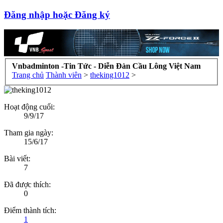
Đăng nhập hoặc Đăng ký
Vnbadminton -Tin Tức - Diễn Đàn Cầu Lông Việt Nam
Trang chủ
Thành viên
>
theking1012
>
Hoạt động cuối:
9/9/17
Tham gia ngày:
15/6/17
Bài viết:
7
Đã được thích:
0
Điểm thành tích:
1