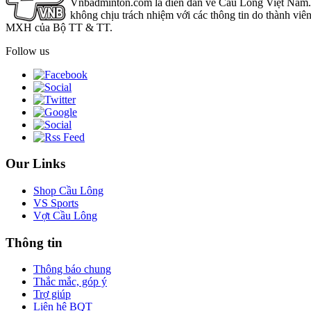
Vnbadminton.com là diễn đàn về Cầu Lông Việt Nam. Vn
không chịu trách nhiệm với các thông tin do thành viê
MXH của Bộ TT & TT.
Follow us
Our Links
Shop Cầu Lông
VS Sports
Vợt Cầu Lông
Thông tin
Thông báo chung
Thắc mắc, góp ý
Trợ giúp
Liên hệ BQT