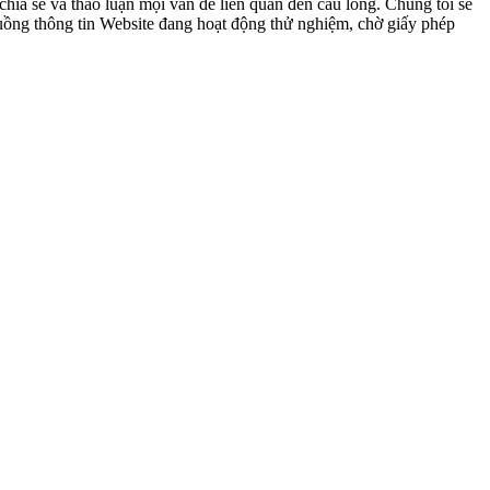
ia sẻ và thảo luận mọi vấn đề liên quan đến cầu lông. Chúng tôi sẽ
 luồng thông tin Website đang hoạt động thử nghiệm, chờ giấy phép