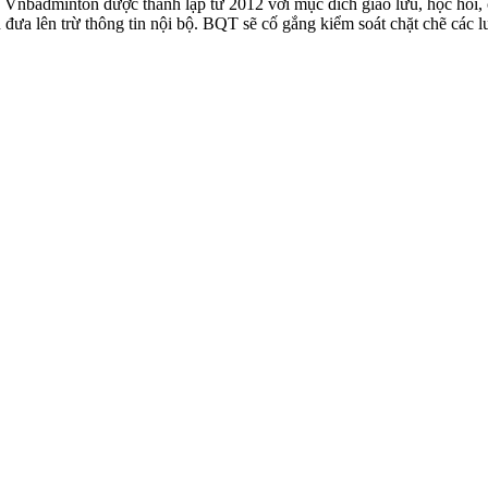
badminton được thành lập từ 2012 với mục đích giao lưu, học hỏi, ch
n đưa lên trừ thông tin nội bộ. BQT sẽ cố gắng kiểm soát chặt chẽ các