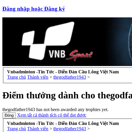
Đăng nhập hoặc Đăng ký
Vnbadminton -Tin Tức - Diễn Đàn Cầu Lông Việt Nam
Trang chủ
Thành viên
>
thegodfather1943
>
Điểm thưởng dành cho thegodf
thegodfather1943 has not been awarded any trophies yet.
Xem tất cả thành tích có thể đạt được
Vnbadminton -Tin Tức - Diễn Đàn Cầu Lông Việt Nam
Trang chủ
Thành viên
>
thegodfather1943
>