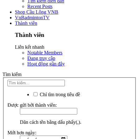
Tìm kiếm diễn đàn
Recent Posts
Shop Cầu Lông VNB
VnBadmintonTV
Thành viên
Thành viên
Liên kết nhanh
Notable Members
Đang truy cập
Hoạt động gần đây
Tìm kiếm
Chỉ tìm trong tiêu đề
Được gửi bởi thành viên:
Dãn cách tên bằng dấu phẩy(,).
Mới hơn ngày: