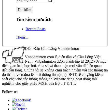
Tìm kiếm hữu ích
Recent Posts
Thêm...
Diễn Đàn Cầu Lông Vnbadminton
Vnbadminton.com là diễn đàn về Cầu Lông Việt
Nam. Vnbadminton được thành lập từ 2012 với mục
đích giao lưu, học hỏi, chia sẻ và thảo luận mọi vấn đề liên quan
đến cầu lông. Chúng tôi sẽ không chịu trách nhiệm với các thông tin
do thành viên đưa lên trừ thông tin nội bộ. BQT sẽ cố gắng kiểm
soát chặt chẽ các luồng thông tin Website đang hoạt động thử
nghiệm, chờ giấy phép MXH của Bộ TT & TT.
Follow us