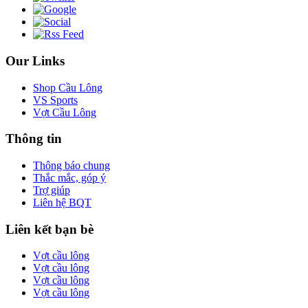
Our Links
Shop Cầu Lông
VS Sports
Vợt Cầu Lông
Thông tin
Thông báo chung
Thắc mắc, góp ý
Trợ giúp
Liên hệ BQT
Liên kết bạn bè
Vợt cầu lông
Vợt cầu lông
Vợt cầu lông
Vợt cầu lông