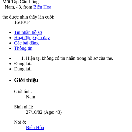
Mới Tập Cầu Lông
, Nam, 43,
from
Biên Hòa
the được nhìn thấy lần cuối:
16/10/14
Tin nhắn hồ sơ
Hoạt động gần đây
Các bài đăng
Thông tin
Hiện tại không có tin nhắn trong hồ sơ của the.
Đang tải...
Đang tải...
Giới thiệu
Giới tính:
Nam
Sinh nhật:
27/10/82 (Age: 43)
Nơi ở:
Biên Hòa