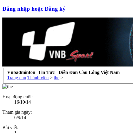
Đăng nhập hoặc Đăng ký
Vnbadminton -Tin Tức - Diễn Đàn Cầu Lông Việt Nam
Trang chủ
Thành viên
>
the
>
Hoạt động cuối:
16/10/14
Tham gia ngày:
6/9/14
Bài viết:
1