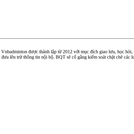
badminton được thành lập từ 2012 với mục đích giao lưu, học hỏi, ch
n đưa lên trừ thông tin nội bộ. BQT sẽ cố gắng kiểm soát chặt chẽ các