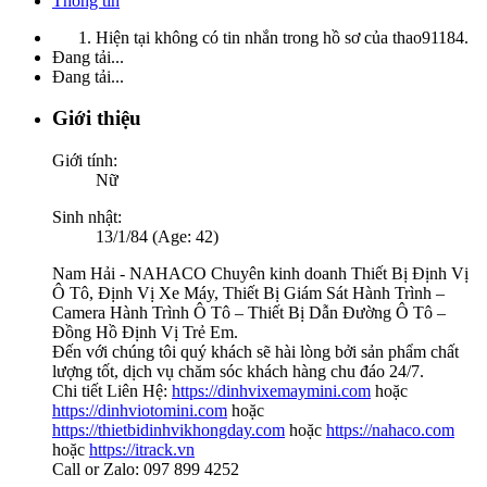
Thông tin
Hiện tại không có tin nhắn trong hồ sơ của thao91184.
Đang tải...
Đang tải...
Giới thiệu
Giới tính:
Nữ
Sinh nhật:
13/1/84 (Age: 42)
Nam Hải - NAHACO Chuyên kinh doanh Thiết Bị Định Vị
Ô Tô, Định Vị Xe Máy, Thiết Bị Giám Sát Hành Trình –
Camera Hành Trình Ô Tô – Thiết Bị Dẫn Đường Ô Tô –
Đồng Hồ Định Vị Trẻ Em.
Đến với chúng tôi quý khách sẽ hài lòng bởi sản phẩm chất
lượng tốt, dịch vụ chăm sóc khách hàng chu đáo 24/7.
Chi tiết Liên Hệ:
https://dinhvixemaymini.com
hoặc
https://dinhviotomini.com
hoặc
https://thietbidinhvikhongday.com
hoặc
https://nahaco.com
hoặc
https://itrack.vn
Call or Zalo: 097 899 4252