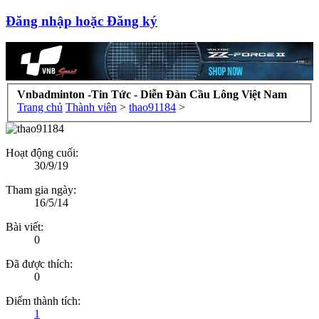
Đăng nhập hoặc Đăng ký
Vnbadminton -Tin Tức - Diễn Đàn Cầu Lông Việt Nam
Trang chủ
Thành viên
>
thao91184
>
Hoạt động cuối:
30/9/19
Tham gia ngày:
16/5/14
Bài viết:
0
Đã được thích:
0
Điểm thành tích:
1