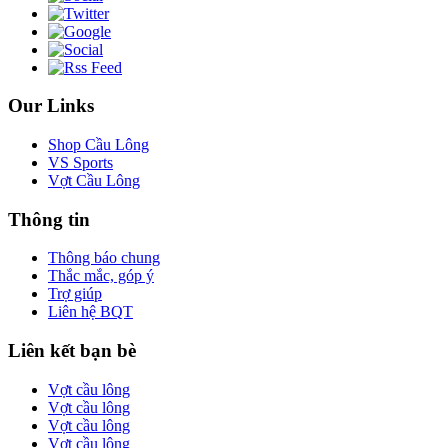
Our Links
Shop Cầu Lông
VS Sports
Vợt Cầu Lông
Thông tin
Thông báo chung
Thắc mắc, góp ý
Trợ giúp
Liên hệ BQT
Liên kết bạn bè
Vợt cầu lông
Vợt cầu lông
Vợt cầu lông
Vợt cầu lông