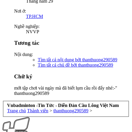
Tháng năm 29
Nơi ở:
TP.HCM
Nghề nghiệp:
NVVP
Tương tác
Nội dung:
Tìm tất cả nội dung bởi thanthuong290589
Tìm tất cả chủ đề bởi thanthuong290589
Chữ ký
mới tập chơi vài ngày mà đã biết lụm cầu rồi đấy nhé:-"
thanthuong290589
Vnbadminton -Tin Tức - Diễn Đàn Cầu Lông Việt Nam
Trang chủ
Thành viên
>
thanthuong290589
>