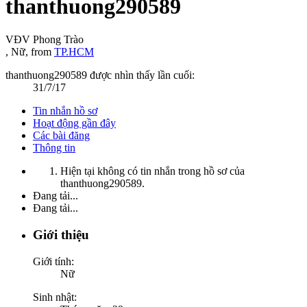
thanthuong290589
VĐV Phong Trào
, Nữ,
from
TP.HCM
thanthuong290589 được nhìn thấy lần cuối:
31/7/17
Tin nhắn hồ sơ
Hoạt động gần đây
Các bài đăng
Thông tin
Hiện tại không có tin nhắn trong hồ sơ của
thanthuong290589.
Đang tải...
Đang tải...
Giới thiệu
Giới tính:
Nữ
Sinh nhật: