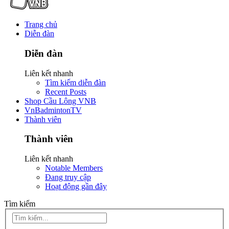
Trang chủ
Diễn đàn
Diễn đàn
Liên kết nhanh
Tìm kiếm diễn đàn
Recent Posts
Shop Cầu Lông VNB
VnBadmintonTV
Thành viên
Thành viên
Liên kết nhanh
Notable Members
Đang truy cập
Hoạt động gần đây
Tìm kiếm