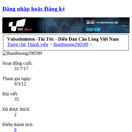
Đăng nhập hoặc Đăng ký
Vnbadminton -Tin Tức - Diễn Đàn Cầu Lông Việt Nam
Trang chủ
Thành viên
>
thanthuong290589
>
Hoạt động cuối:
31/7/17
Tham gia ngày:
9/3/12
Bài viết:
35
Đã được thích:
2
Điểm thành tích:
8