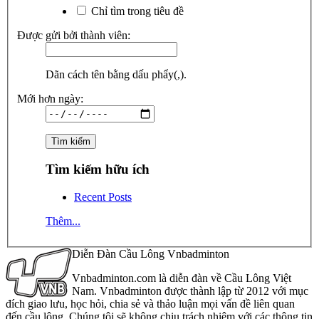
Chỉ tìm trong tiêu đề
Được gửi bởi thành viên:
Dãn cách tên bằng dấu phẩy(,).
Mới hơn ngày:
Tìm kiếm hữu ích
Recent Posts
Thêm...
Diễn Đàn Cầu Lông Vnbadminton
Vnbadminton.com là diễn đàn về Cầu Lông Việt
Nam. Vnbadminton được thành lập từ 2012 với mục
đích giao lưu, học hỏi, chia sẻ và thảo luận mọi vấn đề liên quan
đến cầu lông. Chúng tôi sẽ không chịu trách nhiệm với các thông tin