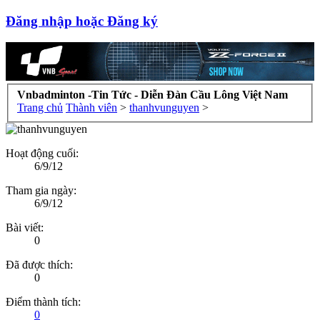
Đăng nhập hoặc Đăng ký
Vnbadminton -Tin Tức - Diễn Đàn Cầu Lông Việt Nam
Trang chủ
Thành viên
>
thanhvunguyen
>
Hoạt động cuối:
6/9/12
Tham gia ngày:
6/9/12
Bài viết:
0
Đã được thích:
0
Điểm thành tích:
0