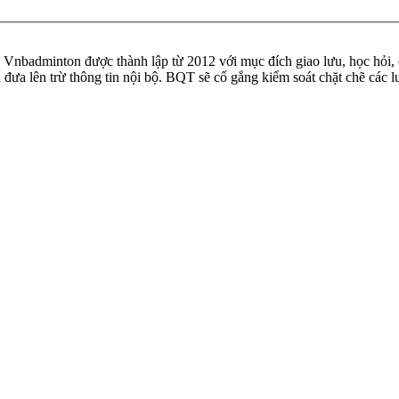
badminton được thành lập từ 2012 với mục đích giao lưu, học hỏi, ch
n đưa lên trừ thông tin nội bộ. BQT sẽ cố gắng kiểm soát chặt chẽ các