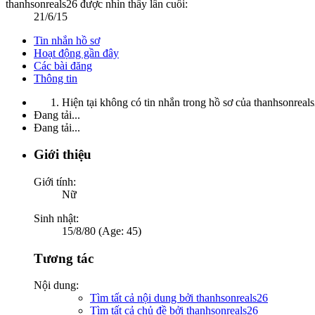
thanhsonreals26 được nhìn thấy lần cuối:
21/6/15
Tin nhắn hồ sơ
Hoạt động gần đây
Các bài đăng
Thông tin
Hiện tại không có tin nhắn trong hồ sơ của thanhsonreals
Đang tải...
Đang tải...
Giới thiệu
Giới tính:
Nữ
Sinh nhật:
15/8/80 (Age: 45)
Tương tác
Nội dung:
Tìm tất cả nội dung bởi thanhsonreals26
Tìm tất cả chủ đề bởi thanhsonreals26