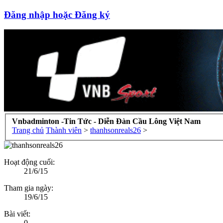
Đăng nhập hoặc Đăng ký
Vnbadminton -Tin Tức - Diễn Đàn Cầu Lông Việt Nam
Trang chủ
Thành viên
>
thanhsonreals26
>
Hoạt động cuối:
21/6/15
Tham gia ngày:
19/6/15
Bài viết:
0