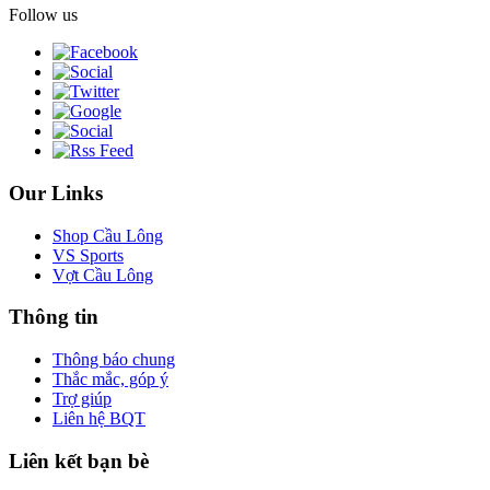
Follow us
Our Links
Shop Cầu Lông
VS Sports
Vợt Cầu Lông
Thông tin
Thông báo chung
Thắc mắc, góp ý
Trợ giúp
Liên hệ BQT
Liên kết bạn bè