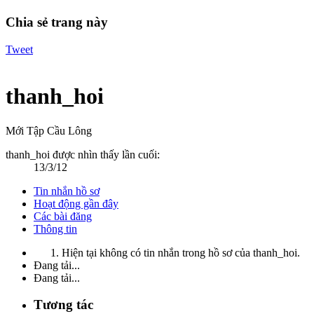
Chia sẻ trang này
Tweet
thanh_hoi
Mới Tập Cầu Lông
thanh_hoi được nhìn thấy lần cuối:
13/3/12
Tin nhắn hồ sơ
Hoạt động gần đây
Các bài đăng
Thông tin
Hiện tại không có tin nhắn trong hồ sơ của thanh_hoi.
Đang tải...
Đang tải...
Tương tác