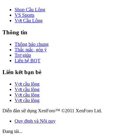
Shop Cầu Lông
VS Sports
Vợt Cầu Lông
Thông tin
Thông báo chung
Thắc mắc, góp ý
Trợ giúp
Liên hệ BQT
Liên kết bạn bè
Vợt cầu lông
Vợt cầu lông
Vợt cầu lông
Vợt cầu lông
Diễn đàn sử dụng XenForo™ ©2011 XenForo Ltd.
Quy định và Nội quy
Đang tải...