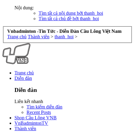
Nội dung:
Tìm tất cả nội dung bởi thanh_hoi
Tìm tất cả chủ đề bởi thanh_hoi
Vnbadminton -Tin Tức - Diễn Đàn Cầu Lông Việt Nam
Trang chủ
Thành viên
>
thanh_hoi
>
Trang chủ
Diễn đàn
Diễn đàn
Liên kết nhanh
Tìm kiếm diễn đàn
Recent Posts
Shop Cầu Lông VNB
VnBadmintonTV
Thành viên