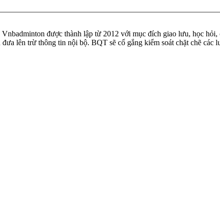
badminton được thành lập từ 2012 với mục đích giao lưu, học hỏi, ch
n đưa lên trừ thông tin nội bộ. BQT sẽ cố gắng kiểm soát chặt chẽ các