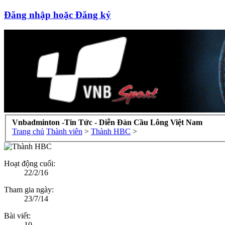
Đăng nhập hoặc Đăng ký
Vnbadminton -Tin Tức - Diễn Đàn Cầu Lông Việt Nam
Trang chủ
Thành viên
>
Thành HBC
>
Hoạt động cuối:
22/2/16
Tham gia ngày:
23/7/14
Bài viết:
10