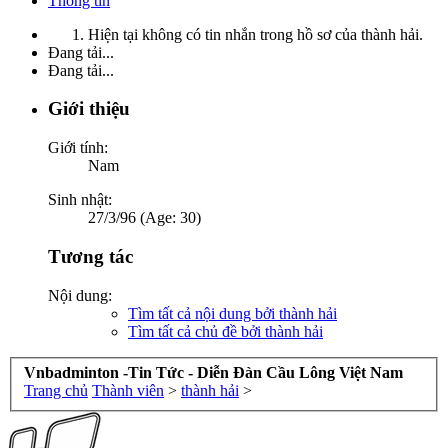
Thông tin
Hiện tại không có tin nhắn trong hồ sơ của thành hải.
Đang tải...
Đang tải...
Giới thiệu
Giới tính:
Nam
Sinh nhật:
27/3/96 (Age: 30)
Tương tác
Nội dung:
Tìm tất cả nội dung bởi thành hải
Tìm tất cả chủ đề bởi thành hải
Vnbadminton -Tin Tức - Diễn Đàn Cầu Lông Việt Nam
Trang chủ
Thành viên
>
thành hải
>