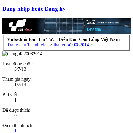
Đăng nhập hoặc Đăng ký
Vnbadminton -Tin Tức - Diễn Đàn Cầu Lông Việt Nam
Trang chủ
Thành viên
>
thangufa20082014
>
Hoạt động cuối:
3/7/13
Tham gia ngày:
1/7/13
Bài viết:
1
Đã được thích:
0
Điểm thành tích:
1