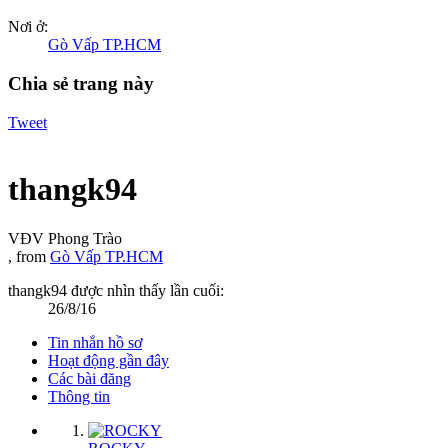
Nơi ở:
Gò Vấp TP.HCM
Chia sẻ trang này
Tweet
thangk94
VĐV Phong Trào
,
from
Gò Vấp TP.HCM
thangk94 được nhìn thấy lần cuối:
26/8/16
Tin nhắn hồ sơ
Hoạt động gần đây
Các bài đăng
Thông tin