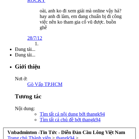
ROCKY
oài, anh ko đi xem giải mà online vậy hả?
hay anh đi làm, em đang chuẩn bị đi công
việc nên ko tham gia cổ vũ được. buồn
ghê
28/7/12
Đang tải...
Đang tải...
Giới thiệu
Nơi ở:
Gò Vấp TP.HCM
Tương tác
Nội dung:
Tìm tất cả nội dung bởi thangk94
Tìm tất cả chủ đề bởi thangk94
Vnbadminton -Tin Tức - Diễn Đàn Cầu Lông Việt Nam
Trang chủ
Thành viên
>
thangk94
>