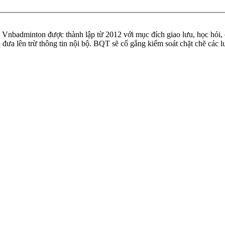
badminton được thành lập từ 2012 với mục đích giao lưu, học hỏi, ch
n đưa lên trừ thông tin nội bộ. BQT sẽ cố gắng kiểm soát chặt chẽ các