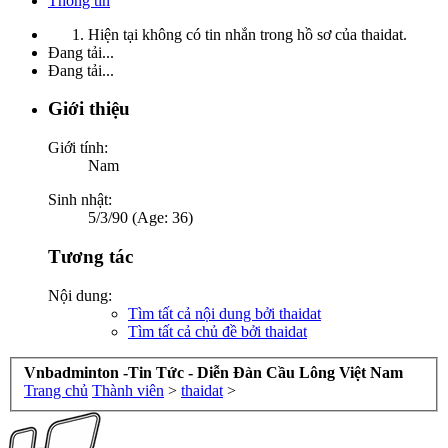
Thông tin
Hiện tại không có tin nhắn trong hồ sơ của thaidat.
Đang tải...
Đang tải...
Giới thiệu
Giới tính:
Nam
Sinh nhật:
5/3/90 (Age: 36)
Tương tác
Nội dung:
Tìm tất cả nội dung bởi thaidat
Tìm tất cả chủ đề bởi thaidat
Vnbadminton -Tin Tức - Diễn Đàn Cầu Lông Việt Nam
Trang chủ
Thành viên
>
thaidat
>