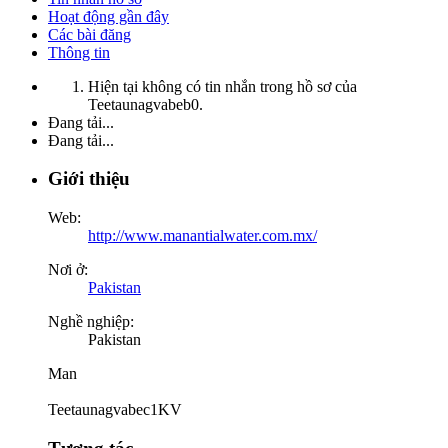
Hoạt động gần đây
Các bài đăng
Thông tin
Hiện tại không có tin nhắn trong hồ sơ của
Teetaunagvabeb0.
Đang tải...
Đang tải...
Giới thiệu
Web:
http://www.manantialwater.com.mx/
Nơi ở:
Pakistan
Nghề nghiệp:
Pakistan
Man
Teetaunagvabec1KV