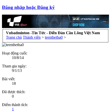
Đăng nhập hoặc Đăng ký
Vnbadminton -Tin Tức - Diễn Đàn Cầu Lông Việt Nam
Trang chủ
Thành viên
>
teenthetha0
>
Hoạt động cuối:
10/8/14
Tham gia ngày:
9/1/13
Bài viết:
18
Đã được thích:
0
Điểm thành tích:
1