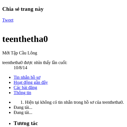
Chia sẻ trang này
Tweet
teenthetha0
Mới Tập Cầu Lông
teenthetha0 được nhìn thấy lần cuối:
10/8/14
Tin nhắn hồ sơ
Hoạt động gần đây
Các bài đăng
Thông tin
Hiện tại không có tin nhắn trong hồ sơ của teenthetha0.
Đang tải...
Đang tải...
Tương tác