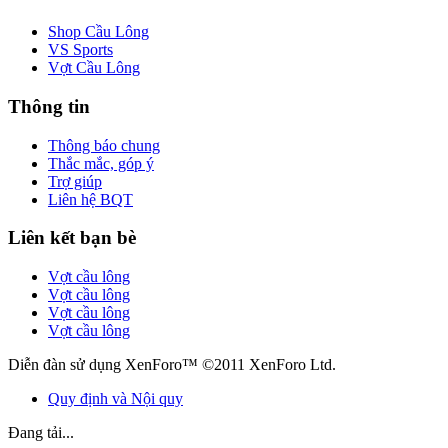
Shop Cầu Lông
VS Sports
Vợt Cầu Lông
Thông tin
Thông báo chung
Thắc mắc, góp ý
Trợ giúp
Liên hệ BQT
Liên kết bạn bè
Vợt cầu lông
Vợt cầu lông
Vợt cầu lông
Vợt cầu lông
Diễn đàn sử dụng XenForo™ ©2011 XenForo Ltd.
Quy định và Nội quy
Đang tải...