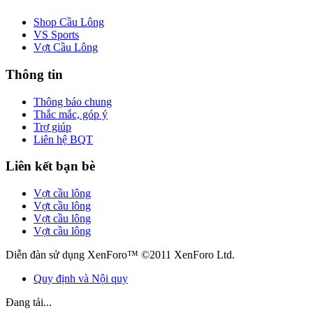
Shop Cầu Lông
VS Sports
Vợt Cầu Lông
Thông tin
Thông báo chung
Thắc mắc, góp ý
Trợ giúp
Liên hệ BQT
Liên kết bạn bè
Vợt cầu lông
Vợt cầu lông
Vợt cầu lông
Vợt cầu lông
Diễn đàn sử dụng XenForo™ ©2011 XenForo Ltd.
Quy định và Nội quy
Đang tải...