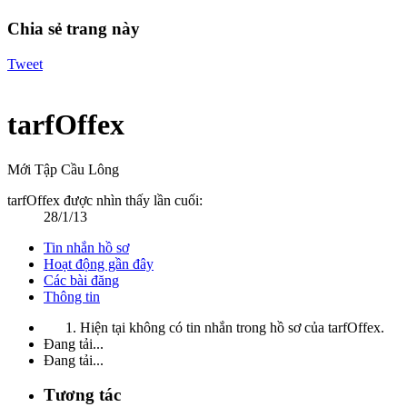
Chia sẻ trang này
Tweet
tarfOffex
Mới Tập Cầu Lông
tarfOffex được nhìn thấy lần cuối:
28/1/13
Tin nhắn hồ sơ
Hoạt động gần đây
Các bài đăng
Thông tin
Hiện tại không có tin nhắn trong hồ sơ của tarfOffex.
Đang tải...
Đang tải...
Tương tác