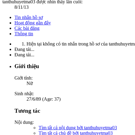
tanthuhuyetma03 được nhìn thấy lần cuối:
8/11/13
Tin nhắn hồ sơ
Hoạt động gần đây
Các bài đăng
Thông tin
Hiện tại không có tin nhắn trong hồ sơ của tanthuhuyetm
Đang tải...
Đang tải...
Giới thiệu
Giới tính:
Nữ
Sinh nhật:
27/6/89 (Age: 37)
Tương tác
Nội dung:
Tìm tất cả nội dung bởi tanthuhuyetma03
Tìm tất cả chủ đề bởi tanthuhuyetma03