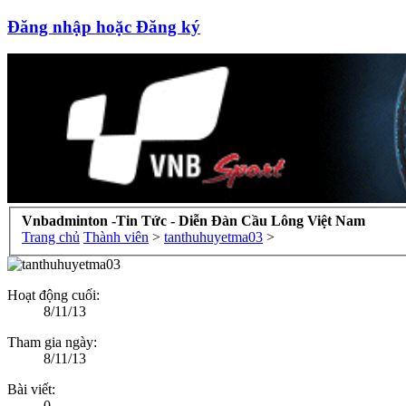
Đăng nhập hoặc Đăng ký
Vnbadminton -Tin Tức - Diễn Đàn Cầu Lông Việt Nam
Trang chủ
Thành viên
>
tanthuhuyetma03
>
Hoạt động cuối:
8/11/13
Tham gia ngày:
8/11/13
Bài viết:
0