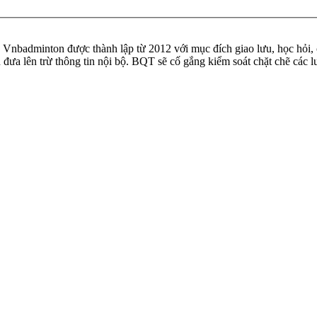
badminton được thành lập từ 2012 với mục đích giao lưu, học hỏi, ch
n đưa lên trừ thông tin nội bộ. BQT sẽ cố gắng kiểm soát chặt chẽ các