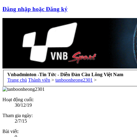
Đăng nhập hoặc Đăng ký
Vnbadminton -Tin Tức - Diễn Đàn Cầu Lông Việt Nam
Trang chủ
Thành viên
>
tanboonheong2301
>
Hoạt động cuối:
30/12/19
Tham gia ngày:
2/7/15
Bài viết:
0