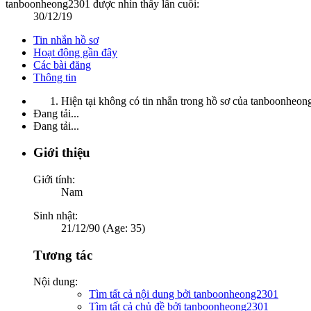
tanboonheong2301 được nhìn thấy lần cuối:
30/12/19
Tin nhắn hồ sơ
Hoạt động gần đây
Các bài đăng
Thông tin
Hiện tại không có tin nhắn trong hồ sơ của tanboonheon
Đang tải...
Đang tải...
Giới thiệu
Giới tính:
Nam
Sinh nhật:
21/12/90 (Age: 35)
Tương tác
Nội dung:
Tìm tất cả nội dung bởi tanboonheong2301
Tìm tất cả chủ đề bởi tanboonheong2301