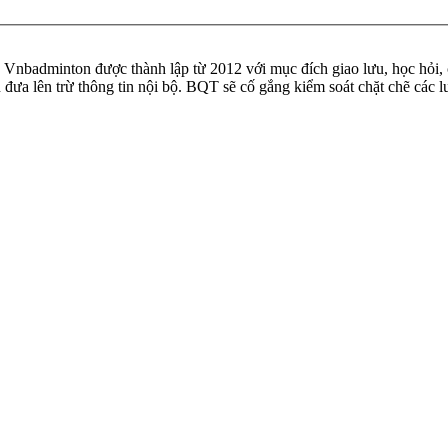
badminton được thành lập từ 2012 với mục đích giao lưu, học hỏi, ch
n đưa lên trừ thông tin nội bộ. BQT sẽ cố gắng kiểm soát chặt chẽ các