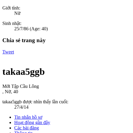
Giới tính:
Nữ
Sinh nhật:
25/7/86
(Age: 40)
Chia sẻ trang này
Tweet
takaa5ggb
Mới Tập Cầu Lông
, Nữ, 40
takaa5ggb được nhìn thấy lần cuối:
27/4/14
Tin nhắn hồ sơ
Hoạt động gần đây
Các bài đăng