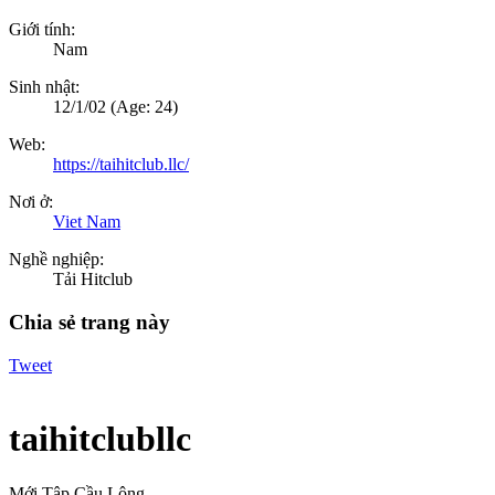
Giới tính:
Nam
Sinh nhật:
12/1/02
(Age: 24)
Web:
https://taihitclub.llc/
Nơi ở:
Viet Nam
Nghề nghiệp:
Tải Hitclub
Chia sẻ trang này
Tweet
taihitclubllc
Mới Tập Cầu Lông