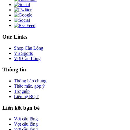
Our Links
Shop Cầu Lông
VS Sports
Vợt Cầu Lông
Thông tin
Thông báo chung
Thắc mắc, góp ý
Trợ giúp
Liên hệ BQT
Liên kết bạn bè
Vợt cầu lông
Vợt cầu lông
Vợt cầu lông