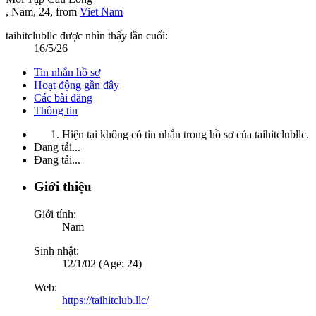
, Nam, 24,
from
Viet Nam
taihitclubllc được nhìn thấy lần cuối:
16/5/26
Tin nhắn hồ sơ
Hoạt động gần đây
Các bài đăng
Thông tin
Hiện tại không có tin nhắn trong hồ sơ của taihitclubllc.
Đang tải...
Đang tải...
Giới thiệu
Giới tính:
Nam
Sinh nhật:
12/1/02 (Age: 24)
Web:
https://taihitclub.llc/