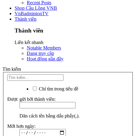
Recent Posts
Shop Cầu Lông VNB
VnBadmintonTV
Thành viên
Thành viên
Liên kết nhanh
Notable Members
Đang truy cập
Hoạt động gần đây
Tìm kiếm
Chỉ tìm trong tiêu đề
Được gửi bởi thành viên:
Dãn cách tên bằng dấu phẩy(,).
Mới hơn ngày: