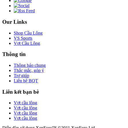
Our Links
Shop Cầu Lông
VS Sports
Vợt Cầu Lông
Thông tin
Thông báo chung
Thắc mắc, góp ý
Trợ giúp
Liên hệ BQT
Liên kết bạn bè
Vợt cầu lông
Vợt cầu lông
Vợt cầu lông
Vợt cầu lông
Diễn đàn sử dụng XenForo™ ©2011 XenForo Ltd.