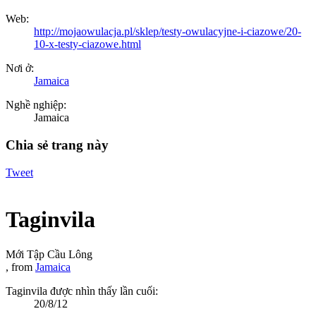
Web:
http://mojaowulacja.pl/sklep/testy-owulacyjne-i-ciazowe/20-
10-x-testy-ciazowe.html
Nơi ở:
Jamaica
Nghề nghiệp:
Jamaica
Chia sẻ trang này
Tweet
Taginvila
Mới Tập Cầu Lông
,
from
Jamaica
Taginvila được nhìn thấy lần cuối:
20/8/12