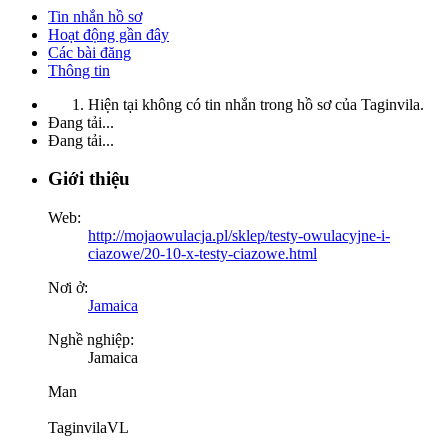
Tin nhắn hồ sơ
Hoạt động gần đây
Các bài đăng
Thông tin
Hiện tại không có tin nhắn trong hồ sơ của Taginvila.
Đang tải...
Đang tải...
Giới thiệu
Web:
http://mojaowulacja.pl/sklep/testy-owulacyjne-i-
ciazowe/20-10-x-testy-ciazowe.html
Nơi ở:
Jamaica
Nghề nghiệp:
Jamaica
Man
TaginvilaVL