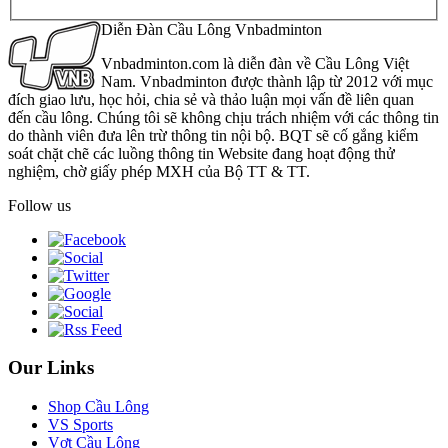
Diễn Đàn Cầu Lông Vnbadminton
Vnbadminton.com là diễn đàn về Cầu Lông Việt
Nam. Vnbadminton được thành lập từ 2012 với mục
đích giao lưu, học hỏi, chia sẻ và thảo luận mọi vấn đề liên quan
đến cầu lông. Chúng tôi sẽ không chịu trách nhiệm với các thông tin
do thành viên đưa lên trừ thông tin nội bộ. BQT sẽ cố gắng kiểm
soát chặt chẽ các luồng thông tin Website đang hoạt động thử
nghiệm, chờ giấy phép MXH của Bộ TT & TT.
Follow us
Our Links
Shop Cầu Lông
VS Sports
Vợt Cầu Lông