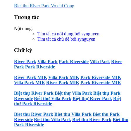
Biet thu River Park Vo chi Cong
Tương tác
Nội dung:
Tìm tất cả nội dung bởi synguyen
Tìm tất cả chủ đề bởi synguyen
Chữ ký
River Park
Villa Park
Park Riverside
Villa Park
River
Park
Park Riverside
River Park MIK
Villa Park MIK
Park Riverside MIK
Villa Park MIK
River Park MIK
Park Riverside MIK
Biệt thự River Park
Biệt thự Villa Park
Biệt thự Park
Riverside
Biệt thự Villa Park
Biệt thự River Park
Biệt
thự Park Riverside
Biet thu River Park
Biet thu Villa Park
Biet thu Park
Riverside
Biet thu Villa Park
Biet thu River Park
Biet thu
Park Riverside