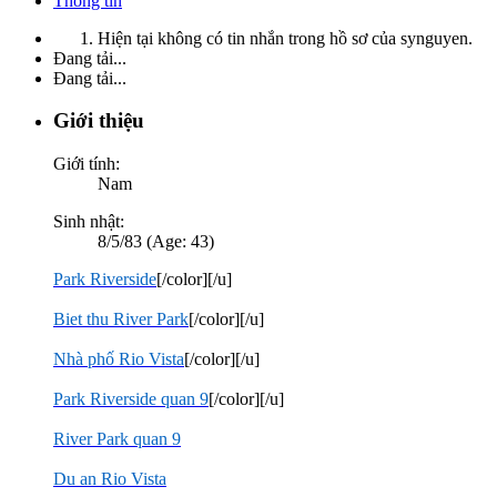
Thông tin
Hiện tại không có tin nhắn trong hồ sơ của synguyen.
Đang tải...
Đang tải...
Giới thiệu
Giới tính:
Nam
Sinh nhật:
8/5/83 (Age: 43)
Park Riverside
[/color][/u]
Biet thu River Park
[/color][/u]
Nhà phố Rio Vista
[/color][/u]
Park Riverside quan 9
[/color][/u]
River Park quan 9
Du an Rio Vista