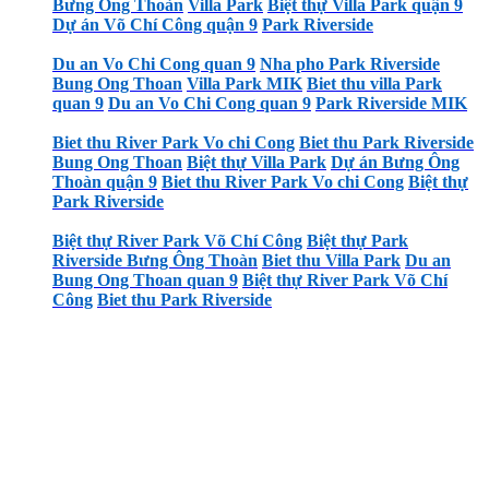
Bưng Ông Thoàn
Villa Park
Biệt thự Villa Park quận 9
Dự án Võ Chí Công quận 9
Park Riverside
Du an Vo Chi Cong quan 9
Nha pho Park Riverside
Bung Ong Thoan
Villa Park MIK
Biet thu villa Park
quan 9
Du an Vo Chi Cong quan 9
Park Riverside MIK
Biet thu River Park Vo chi Cong
Biet thu Park Riverside
Bung Ong Thoan
Biệt thự Villa Park
Dự án Bưng Ông
Thoàn quận 9
Biet thu River Park Vo chi Cong
Biệt thự
Park Riverside
Biệt thự River Park Võ Chí Công
Biệt thự Park
Riverside Bưng Ông Thoàn
Biet thu Villa Park
Du an
Bung Ong Thoan quan 9
Biệt thự River Park Võ Chí
Công
Biet thu Park Riverside