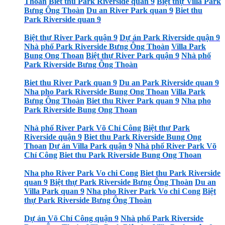
Thoàn
Biet thu Park Riverside quan 9
Biệt thự Villa Park
Bưng Ông Thoàn
Du an River Park quan 9
Biet thu
Park Riverside quan 9
Biệt thự River Park quận 9
Dự án Park Riverside quận 9
Nhà phố Park Riverside Bưng Ông Thoàn
Villa Park
Bung Ong Thoan
Biệt thự River Park quận 9
Nhà phố
Park Riverside Bưng Ông Thoàn
Biet thu River Park quan 9
Du an Park Riverside quan 9
Nha pho Park Riverside Bung Ong Thoan
Villa Park
Bưng Ông Thoàn
Biet thu River Park quan 9
Nha pho
Park Riverside Bung Ong Thoan
Nhà phố River Park Võ Chí Công
Biệt thự Park
Riverside quận 9
Biet thu Park Riverside Bung Ong
Thoan
Dự án Villa Park quận 9
Nhà phố River Park Võ
Chí Công
Biet thu Park Riverside Bung Ong Thoan
Nha pho River Park Vo chi Cong
Biet thu Park Riverside
quan 9
Biệt thự Park Riverside Bưng Ông Thoàn
Du an
Villa Park quan 9
Nha pho River Park Vo chi Cong
Biệt
thự Park Riverside Bưng Ông Thoàn
Dự án Võ Chí Công quận 9
Nhà phố Park Riverside