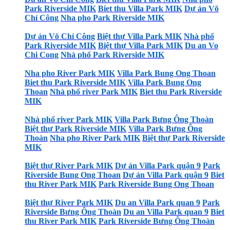
Park Riverside MIK
Biet thu Villa Park MIK
Dự án Võ
Chí Công
Nha pho Park Riverside MIK
Dự án Võ Chí Công
Biệt thự Villa Park MIK
Nhà phố
Park Riverside MIK
Biệt thự Villa Park MIK
Du an Vo
Chi Cong
Nhà phố Park Riverside MIK
Nha pho River Park MIK
Villa Park Bung Ong Thoan
Biet thu Park Riverside MIK
Villa Park Bung Ong
Thoan
Nhà phố river Park MIK
Biet thu Park Riverside
MIK
Nhà phố river Park MIK
Villa Park Bưng Ông Thoàn
Biệt thự Park Riverside MIK
Villa Park Bưng Ông
Thoàn
Nha pho River Park MIK
Biệt thự Park Riverside
MIK
Biệt thự River Park MIK
Dự án Villa Park quận 9
Park
Riverside Bung Ong Thoan
Dự án Villa Park quận 9
Biet
thu River Park MIK
Park Riverside Bung Ong Thoan
Biệt thự River Park MIK
Du an Villa Park quan 9
Park
Riverside Bưng Ông Thoàn
Du an Villa Park quan 9
Biet
thu River Park MIK
Park Riverside Bưng Ông Thoàn