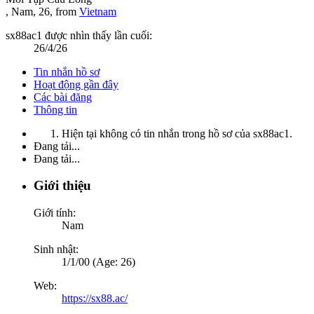
, Nam, 26,
from
Vietnam
sx88ac1 được nhìn thấy lần cuối:
26/4/26
Tin nhắn hồ sơ
Hoạt động gần đây
Các bài đăng
Thông tin
Hiện tại không có tin nhắn trong hồ sơ của sx88ac1.
Đang tải...
Đang tải...
Giới thiệu
Giới tính:
Nam
Sinh nhật:
1/1/00 (Age: 26)
Web:
https://sx88.ac/