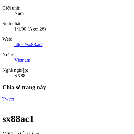
Giới tính:
Nam
Sinh nhật:
1/1/00
(Age: 26)
Web:
https://sx88.ac/
Nơi ở:
Vietnam
Nghề nghiệp:
SX88
Chia sẻ trang này
Tweet
sx88ac1
Mới Tập Cầu Lông