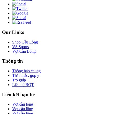
Our Links
Shop Cầu Lông
VS Sports
Vợt Cầu Lông
Thông tin
Thông báo chung
Thắc mắc, góp ý
Trợ giúp
Liên hệ BQT
Liên kết bạn bè
Vợt cầu lông
Vợt cầu lông
Vợt cầu lông