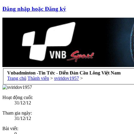
Đăng nhập hoặc Đăng ký
Vnbadminton -Tin Tức - Diễn Đàn Cầu Lông Việt Nam
Trang chủ
Thành viên
>
sviridov1957
>
Hoạt động cuối:
31/12/12
Tham gia ngày:
31/12/12
Bài viết:
0