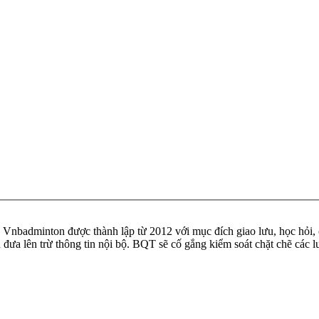
badminton được thành lập từ 2012 với mục đích giao lưu, học hỏi, ch
n đưa lên trừ thông tin nội bộ. BQT sẽ cố gắng kiểm soát chặt chẽ các