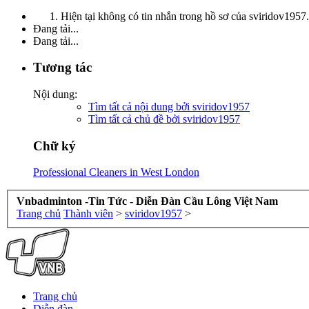
Hiện tại không có tin nhắn trong hồ sơ của sviridov1957.
Đang tải...
Đang tải...
Tương tác
Nội dung:
Tìm tất cả nội dung bởi sviridov1957
Tìm tất cả chủ đề bởi sviridov1957
Chữ ký
Professional Cleaners in West London
Vnbadminton -Tin Tức - Diễn Đàn Cầu Lông Việt Nam
Trang chủ
Thành viên
>
sviridov1957
>
Trang chủ
Diễn đàn