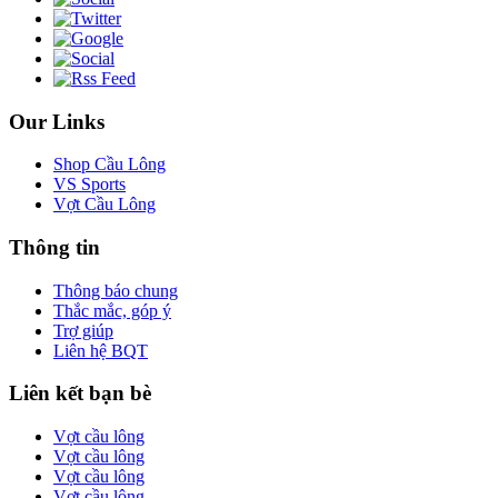
Our Links
Shop Cầu Lông
VS Sports
Vợt Cầu Lông
Thông tin
Thông báo chung
Thắc mắc, góp ý
Trợ giúp
Liên hệ BQT
Liên kết bạn bè
Vợt cầu lông
Vợt cầu lông
Vợt cầu lông
Vợt cầu lông