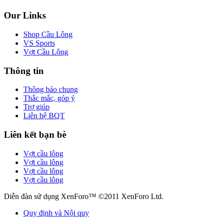
Our Links
Shop Cầu Lông
VS Sports
Vợt Cầu Lông
Thông tin
Thông báo chung
Thắc mắc, góp ý
Trợ giúp
Liên hệ BQT
Liên kết bạn bè
Vợt cầu lông
Vợt cầu lông
Vợt cầu lông
Vợt cầu lông
Diễn đàn sử dụng XenForo™ ©2011 XenForo Ltd.
Quy định và Nội quy