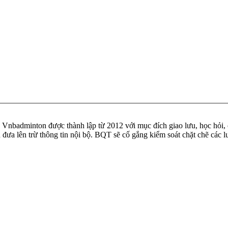
badminton được thành lập từ 2012 với mục đích giao lưu, học hỏi, ch
n đưa lên trừ thông tin nội bộ. BQT sẽ cố gắng kiểm soát chặt chẽ các