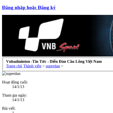
Đăng nhập hoặc Đăng ký
Vnbadminton -Tin Tức - Diễn Đàn Cầu Lông Việt Nam
Trang chủ
Thành viên
>
superdan
>
Hoạt động cuối:
14/1/13
Tham gia ngày:
14/1/13
Bài viết:
1