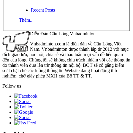
Recent Posts
Thêm...
Diễn Đàn Cầu Lông Vnbadminton
Vnbadminton.com là diễn đàn về Cầu Lông Việt
Nam. Vnbadminton được thành lập từ 2012 với mục
đích giao lưu, học hỏi, chia sẻ và thảo luận mọi vấn đề liên quan
đến cầu lông. Chúng tôi sẽ không chịu trách nhiệm với các thông tin
do thành viên đưa lên trừ thông tin nội bộ. BQT sẽ cố gắng kiểm
soát chặt chẽ các luồng thông tin Website đang hoạt động thử
nghiệm, chờ giấy phép MXH của Bộ TT & TT.
Follow us