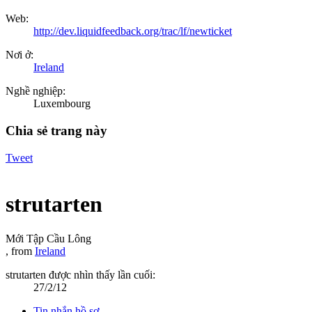
Web:
http://dev.liquidfeedback.org/trac/lf/newticket
Nơi ở:
Ireland
Nghề nghiệp:
Luxembourg
Chia sẻ trang này
Tweet
strutarten
Mới Tập Cầu Lông
,
from
Ireland
strutarten được nhìn thấy lần cuối:
27/2/12
Tin nhắn hồ sơ