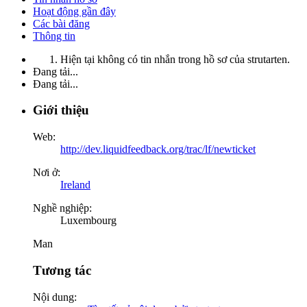
Hoạt động gần đây
Các bài đăng
Thông tin
Hiện tại không có tin nhắn trong hồ sơ của strutarten.
Đang tải...
Đang tải...
Giới thiệu
Web:
http://dev.liquidfeedback.org/trac/lf/newticket
Nơi ở:
Ireland
Nghề nghiệp:
Luxembourg
Man
Tương tác
Nội dung: