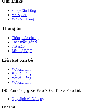
Our Links
Shop Cầu Lông
VS Sports
Vợt Cầu Lông
Thông tin
Thông báo chung
Thắc mắc, góp ý
Trợ giúp
Liên hệ BQT
Liên kết bạn bè
Vợt cầu lông
Vợt cầu lông
Vợt cầu lông
Vợt cầu lông
Diễn đàn sử dụng XenForo™ ©2011 XenForo Ltd.
Quy định và Nội quy
Đang tải...