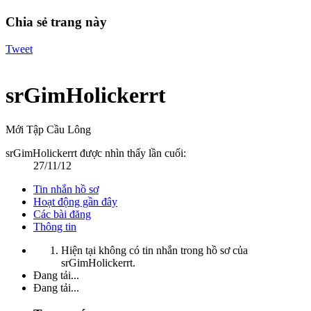
Chia sẻ trang này
Tweet
srGimHolickerrt
Mới Tập Cầu Lông
srGimHolickerrt được nhìn thấy lần cuối:
27/11/12
Tin nhắn hồ sơ
Hoạt động gần đây
Các bài đăng
Thông tin
Hiện tại không có tin nhắn trong hồ sơ của
srGimHolickerrt.
Đang tải...
Đang tải...