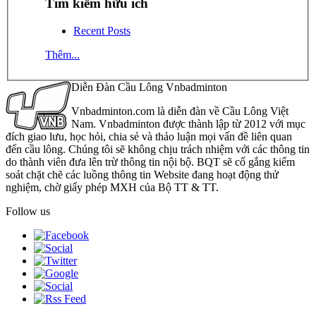
Tìm kiếm hữu ích
Recent Posts
Thêm...
Diễn Đàn Cầu Lông Vnbadminton
Vnbadminton.com là diễn đàn về Cầu Lông Việt
Nam. Vnbadminton được thành lập từ 2012 với mục
đích giao lưu, học hỏi, chia sẻ và thảo luận mọi vấn đề liên quan
đến cầu lông. Chúng tôi sẽ không chịu trách nhiệm với các thông tin
do thành viên đưa lên trừ thông tin nội bộ. BQT sẽ cố gắng kiểm
soát chặt chẽ các luồng thông tin Website đang hoạt động thử
nghiệm, chờ giấy phép MXH của Bộ TT & TT.
Follow us