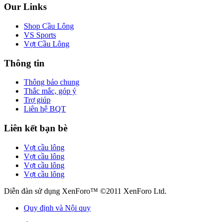
Our Links
Shop Cầu Lông
VS Sports
Vợt Cầu Lông
Thông tin
Thông báo chung
Thắc mắc, góp ý
Trợ giúp
Liên hệ BQT
Liên kết bạn bè
Vợt cầu lông
Vợt cầu lông
Vợt cầu lông
Vợt cầu lông
Diễn đàn sử dụng XenForo™ ©2011 XenForo Ltd.
Quy định và Nội quy