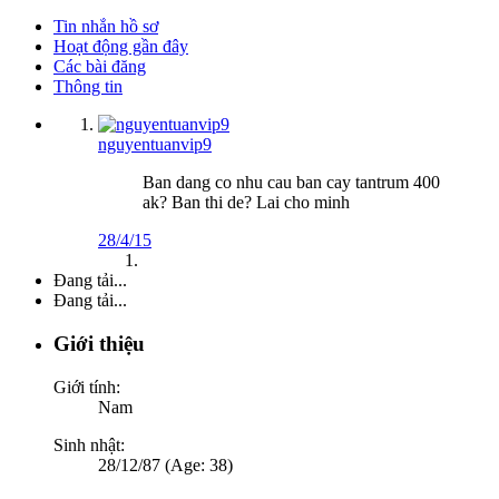
Tin nhắn hồ sơ
Hoạt động gần đây
Các bài đăng
Thông tin
nguyentuanvip9
Ban dang co nhu cau ban cay tantrum 400
ak? Ban thi de? Lai cho minh
28/4/15
Đang tải...
Đang tải...
Giới thiệu
Giới tính:
Nam
Sinh nhật:
28/12/87 (Age: 38)