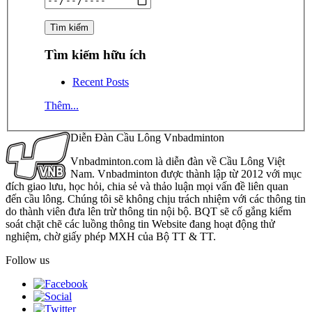
Tìm kiếm hữu ích
Recent Posts
Thêm...
Diễn Đàn Cầu Lông Vnbadminton
Vnbadminton.com là diễn đàn về Cầu Lông Việt
Nam. Vnbadminton được thành lập từ 2012 với mục
đích giao lưu, học hỏi, chia sẻ và thảo luận mọi vấn đề liên quan
đến cầu lông. Chúng tôi sẽ không chịu trách nhiệm với các thông tin
do thành viên đưa lên trừ thông tin nội bộ. BQT sẽ cố gắng kiểm
soát chặt chẽ các luồng thông tin Website đang hoạt động thử
nghiệm, chờ giấy phép MXH của Bộ TT & TT.
Follow us