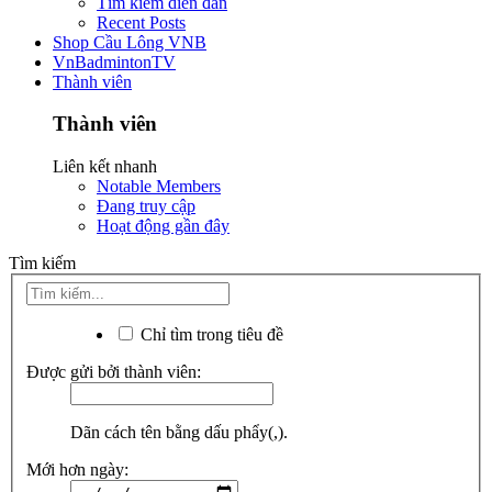
Tìm kiếm diễn đàn
Recent Posts
Shop Cầu Lông VNB
VnBadmintonTV
Thành viên
Thành viên
Liên kết nhanh
Notable Members
Đang truy cập
Hoạt động gần đây
Tìm kiếm
Chỉ tìm trong tiêu đề
Được gửi bởi thành viên:
Dãn cách tên bằng dấu phẩy(,).
Mới hơn ngày: