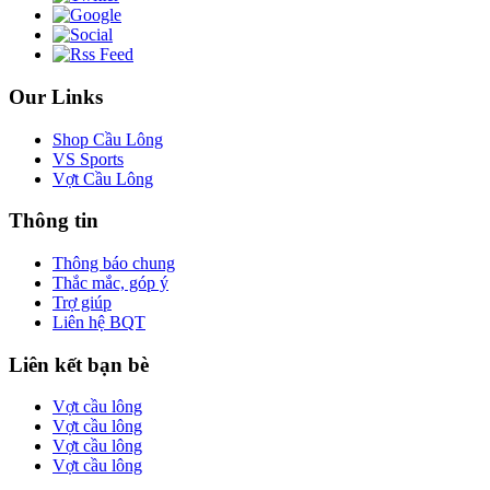
Our Links
Shop Cầu Lông
VS Sports
Vợt Cầu Lông
Thông tin
Thông báo chung
Thắc mắc, góp ý
Trợ giúp
Liên hệ BQT
Liên kết bạn bè
Vợt cầu lông
Vợt cầu lông
Vợt cầu lông
Vợt cầu lông