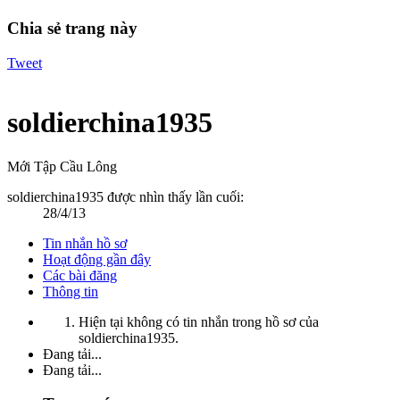
Chia sẻ trang này
Tweet
soldierchina1935
Mới Tập Cầu Lông
soldierchina1935 được nhìn thấy lần cuối:
28/4/13
Tin nhắn hồ sơ
Hoạt động gần đây
Các bài đăng
Thông tin
Hiện tại không có tin nhắn trong hồ sơ của
soldierchina1935.
Đang tải...
Đang tải...