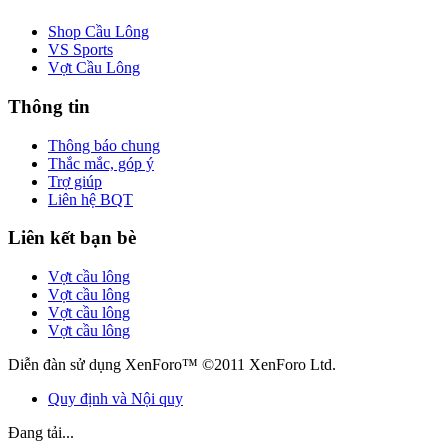
Shop Cầu Lông
VS Sports
Vợt Cầu Lông
Thông tin
Thông báo chung
Thắc mắc, góp ý
Trợ giúp
Liên hệ BQT
Liên kết bạn bè
Vợt cầu lông
Vợt cầu lông
Vợt cầu lông
Vợt cầu lông
Diễn đàn sử dụng XenForo™ ©2011 XenForo Ltd.
Quy định và Nội quy
Đang tải...