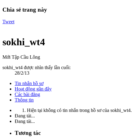
Chia sẻ trang này
Tweet
sokhi_wt4
Mới Tập Cầu Lông
sokhi_wt4 được nhìn thấy lần cuối:
28/2/13
Tin nhắn hồ sơ
Hoạt động gần đây
Các bài đăng
Thông tin
Hiện tại không có tin nhắn trong hồ sơ của sokhi_wt4.
Đang tải...
Đang tải...
Tương tác