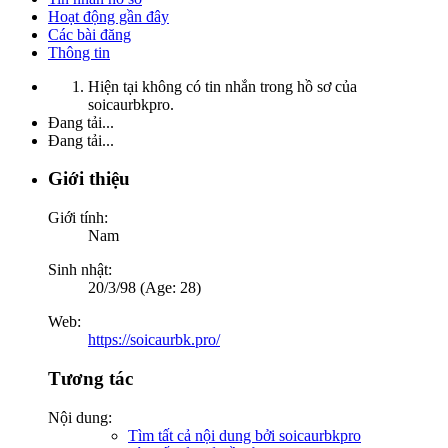
Hoạt động gần đây
Các bài đăng
Thông tin
Hiện tại không có tin nhắn trong hồ sơ của
soicaurbkpro.
Đang tải...
Đang tải...
Giới thiệu
Giới tính:
Nam
Sinh nhật:
20/3/98 (Age: 28)
Web:
https://soicaurbk.pro/
Tương tác
Nội dung:
Tìm tất cả nội dung bởi soicaurbkpro